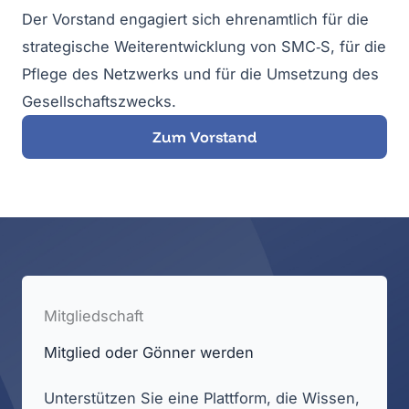
Der Vor­stand enga­giert sich ehren­amt­lich für die
stra­te­gi­sche Wei­ter­ent­wick­lung von SMC‑S, für die
Pfle­ge des Netz­werks und für die Umset­zung des
Gesell­schafts­zwecks.
Zum Vor­stand
Mit­glied­schaft
Mit­glied oder Gön­ner wer­den
Unter­stüt­zen Sie eine Platt­form, die Wis­sen,