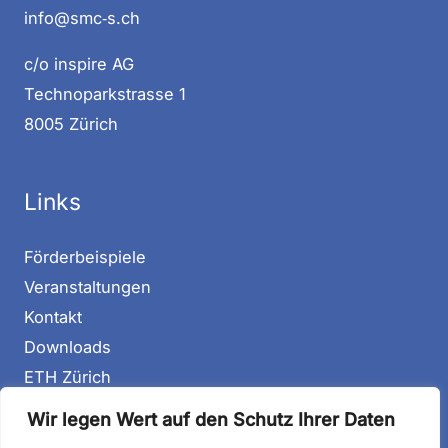
info@smc‑s.ch
c/o inspi­re AG
Tech­no­park­stras­se 1
8005 Zürich
Links
För­der­bei­spie­le
Ver­an­stal­tun­gen
Kon­takt
Down­loads
ETH Zürich
MTEC Stu­dies
Wir legen Wert auf den Schutz Ihrer Daten