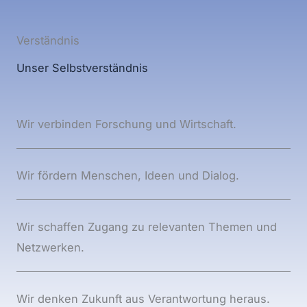
Ver­ständ­nis
Unser Selbst­ver­ständ­nis
Wir ver­bin­den For­schung und Wirt­schaft.
Wir för­dern Men­schen, Ideen und Dia­log.
Wir schaf­fen Zugang zu rele­van­ten The­men und
Netz­wer­ken.
Wir den­ken Zukunft aus Ver­ant­wor­tung her­aus.