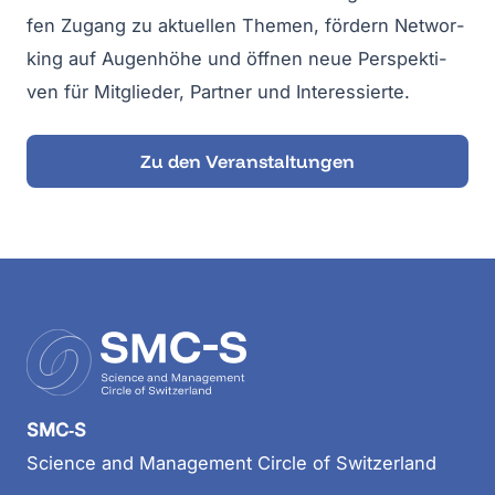
fen Zugang zu aktu­el­len The­men, för­dern Net­wor­
king auf Augen­hö­he und öff­nen neue Per­spek­ti­
ven für Mit­glie­der, Part­ner und Inter­es­sier­te.
Zu den Ver­an­stal­tun­gen
SMC‑S
Sci­ence and Manage­ment Cir­cle of Switz­er­land