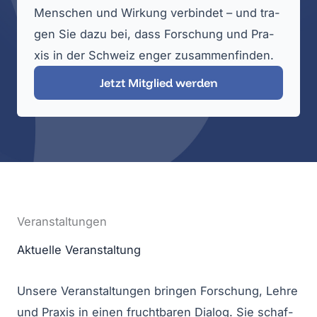
Men­schen und Wir­kung ver­bin­det – und tra­
gen Sie dazu bei, dass For­schung und Pra­
xis in der Schweiz enger zusam­men­fin­den.
Jetzt Mit­glied wer­den
Ver­an­stal­tun­gen
Aktu­el­le Ver­an­stal­tung
Unse­re Ver­an­stal­tun­gen brin­gen For­schung, Leh­re
und Pra­xis in einen frucht­ba­ren Dia­log. Sie schaf­