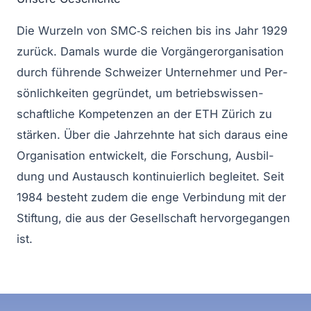
Die Wur­zeln von SMC‑S rei­chen bis ins Jahr 1929
zurück. Damals wur­de die Vor­gän­ger­or­ga­ni­sa­ti­on
durch füh­ren­de Schwei­zer Unter­neh­mer und Per­
sön­lich­kei­ten gegrün­det, um betriebs­wis­sen­
schaft­li­che Kom­pe­ten­zen an der ETH Zürich zu
stär­ken. Über die Jahr­zehn­te hat sich dar­aus eine
Orga­ni­sa­ti­on ent­wi­ckelt, die For­schung, Aus­bil­
dung und Aus­tausch kon­ti­nu­ier­lich beglei­tet. Seit
1984 besteht zudem die enge Ver­bin­dung mit der
Stif­tung, die aus der Gesell­schaft her­vor­ge­gan­gen
ist.