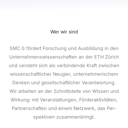
Wer wir sind
SMC‑S för­dert For­schung und Aus­bil­dung in den
Unter­neh­mens­wis­sen­schaf­ten an der ETH Zürich
und ver­steht sich als ver­bin­den­de Kraft zwi­schen
wis­sen­schaft­li­cher Neu­gier, unter­neh­me­ri­schem
Den­ken und gesell­schaft­li­cher Ver­ant­wor­tung.
Wir arbei­ten an der Schnitt­stel­le von Wis­sen und
Wir­kung: mit Ver­an­stal­tun­gen, För­der­ak­ti­vi­tä­ten,
Part­ner­schaf­ten und einem Netz­werk, das Per­
spek­ti­ven zusam­men­bringt.